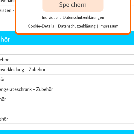
nverkleidungen
Speichern
leisten - Zubehör
Individuelle Datenschutzerklärungen
Cookie-Details
Datenschutzerklärung
Impressum
|
|
hör
ehör
nverkleidung - Zubehör
hör
engeräteschrank - Zubehör
hör
ehör