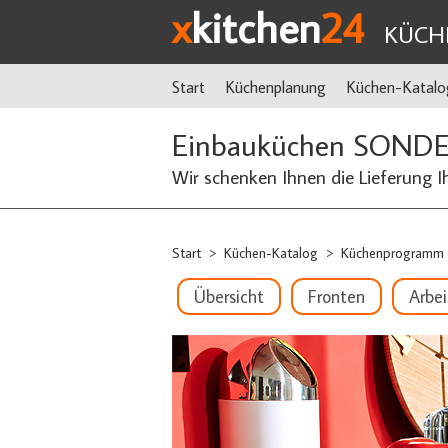
x
kitchen
24
KÜCH
Start
Küchenplanung
Küchen-Katalo
Einbauküchen SOND
Wir schenken Ihnen die Lieferung I
Start
Küchen-Katalog
Küchenprogramm
>
>
Übersicht
Fronten
Arbei