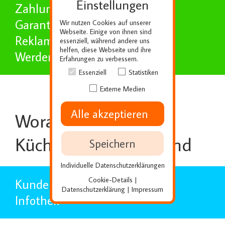
Einstellungen
Zahlung
Garantie
Wir nutzen Cookies auf unserer
Webseite. Einige von ihnen sind
Reklamation
essenziell, während andere uns
helfen, diese Webseite und ihre
Werden Sie Partner
Erfahrungen zu verbessern.
Essenziell
Statistiken
Externe Medien
Alle akzeptieren
Worauf unsere
Küchenplaner stolz sind
Speichern
Individuelle Datenschutzerklärungen
Cookie-Details
|
Kundenmeinungen
Datenschutzerklärung
Impressum
|
Infothek