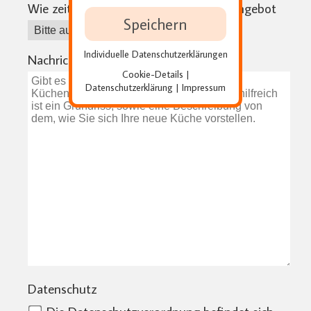
Wie zeitnah benötigen Sie Ihr Küchenangebot
Speichern
Individuelle Datenschutzerklärungen
Nachricht an den Küchenplaner
Cookie-Details
|
Datenschutzerklärung
Impressum
|
Datenschutz