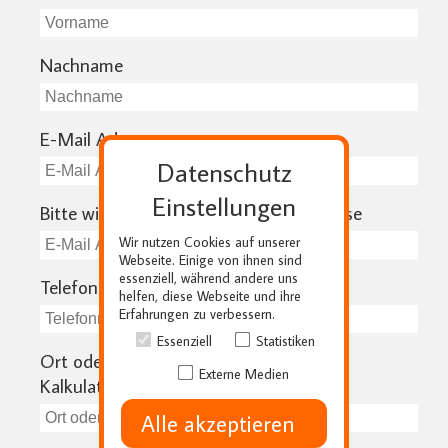
Nachname
E-Mail Adresse
Datenschutz
Einstellungen
Bitte wiederholen Sie Ihre E-Mail Adresse
Wir nutzen Cookies auf unserer
Webseite. Einige von ihnen sind
essenziell, während andere uns
Telefonnummer
helfen, diese Webseite und ihre
Erfahrungen zu verbessern.
Essenziell
Statistiken
Ort oder PLZ - benötigen wir für die
Externe Medien
Kalkulation Ihrer Anlieferungskosten
Alle akzeptieren