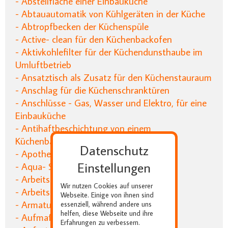
- Abstellfläche einer Einbauküche
- Abtauautomatik von Kühlgeräten in der Küche
- Abtropfbecken der Küchenspüle
- Active- clean für den Küchenbackofen
- Aktivkohlefilter für der Küchendunsthaube im
Umluftbetrieb
- Ansatztisch als Zusatz für den Küchenstauraum
- Anschlag für die Küchenschranktüren
- Anschlüsse - Gas, Wasser und Elektro, für eine
Einbauküche
- Antihaftbeschichtung von einem
Küchenbackofen
Datenschutz
- Apothekerschrank einer Einbauküche
Einstellungen
- Aqua- Stopp für die Küche
- Arbeitsablauf in der Einbauküche
Wir nutzen Cookies auf unserer
- Arbeitshöhe der Küchenbereiche
Webseite. Einige von ihnen sind
- Armaturen in Einbauküchen
essenziell, während andere uns
helfen, diese Webseite und ihre
- Aufmaß für die Küchenplanung
Erfahrungen zu verbessern.