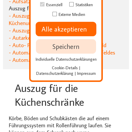
- Aufsatzschrank für die Einbauküche
Essenziell
Statistiken
Auszug für die Küchenschränke
Externe Medien
- Auszugstisch zum ausziehen für den
Küchenunterschrank
Alle akzeptieren
- Auszugswagen für den Backofen
- Autarke Kochfelder für die Küche
- Auto- Focus für das intelligente Kochfeld
Speichern
- Automatik Kochplatte des Küchenkochfeldes
- Automatik Tür für Küchenkühlgeräte
Individuelle Datenschutzerklärungen
Cookie-Details
|
Datenschutzerklärung
Impressum
|
Auszug für die
Küchenschränke
Körbe, Böden und Schubkästen die auf einem
Führungssystem mit Rollenführung laufen. Sie