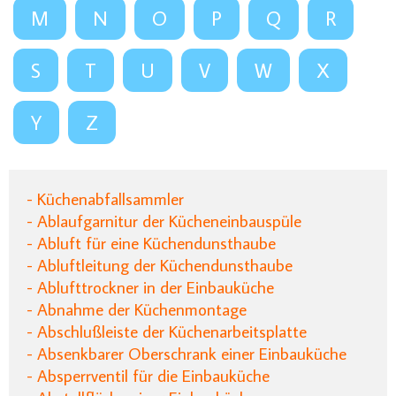
M
N
O
P
Q
R
S
T
U
V
W
X
Y
Z
- Küchenabfallsammler
- Ablaufgarnitur der Kücheneinbauspüle
- Abluft für eine Küchendunsthaube
- Abluftleitung der Küchendunsthaube
- Ablufttrockner in der Einbauküche
- Abnahme der Küchenmontage
- Abschlußleiste der Küchenarbeitsplatte
- Absenkbarer Oberschrank einer Einbauküche
- Absperrventil für die Einbauküche