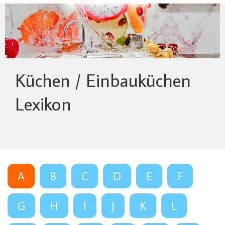
Küchen / Einbauküchen
Lexikon
A
B
C
D
E
F
G
H
I
J
K
L