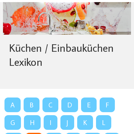
Küchen / Einbauküchen
Lexikon
A
B
C
D
E
F
G
H
I
J
K
L