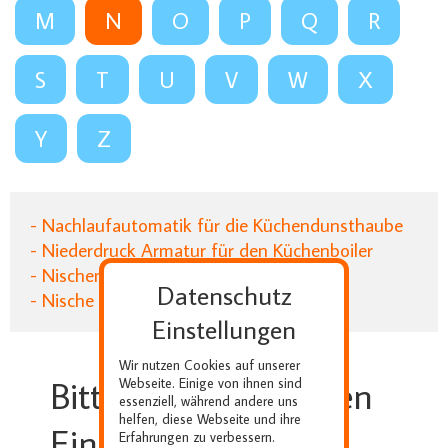
M
N
O
P
Q
R
S
T
U
V
W
X
Y
Z
- Nachlaufautomatik für die Küchendunsthaube
- Niederdruck Armatur für den Küchenboiler
- Nischenelement der Einbauküche
Datenschutz
- Nische oder Maske
Einstellungen
Wir nutzen Cookies auf unserer
Bitte wählen Sie einen
Webseite. Einige von ihnen sind
essenziell, während andere uns
helfen, diese Webseite und ihre
Eintrag
Erfahrungen zu verbessern.