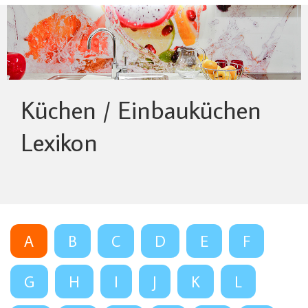
Küchen / Einbauküchen
Lexikon
A
B
C
D
E
F
G
H
I
J
K
L