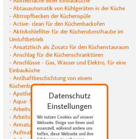
- Abstellfläche einer Einbauküche
- Abtauautomatik von Kühlgeräten in der Küche
- Abtropfbecken der Küchenspüle
- Active- clean für den Küchenbackofen
- Aktivkohlefilter für der Küchendunsthaube im
Umluftbetrieb
- Ansatztisch als Zusatz für den Küchenstauraum
- Anschlag für die Küchenschranktüren
- Anschlüsse - Gas, Wasser und Elektro, für eine
Einbauküche
- Antihaftbeschichtung von einem
Küchenbackofen
- Apothekerschrank einer Einbauküche
Datenschutz
- Aqua- Stopp für die Küche
Einstellungen
- Arbeitsablauf in der Einbauküche
- Arbeitshöhe der Küchenbereiche
Wir nutzen Cookies auf unserer
Webseite. Einige von ihnen sind
- Armaturen in Einbauküchen
essenziell, während andere uns
- Aufmaß für die Küchenplanung
helfen, diese Webseite und ihre