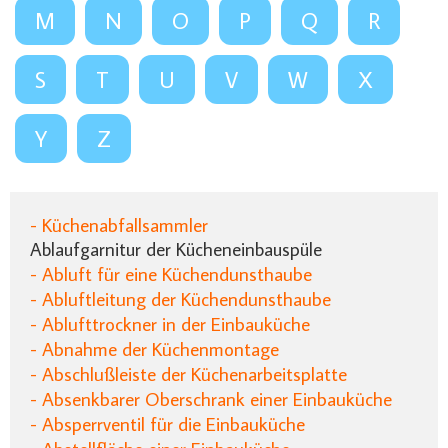
M
N
O
P
Q
R
S
T
U
V
W
X
Y
Z
- Küchenabfallsammler
Ablaufgarnitur der Kücheneinbauspüle
- Abluft für eine Küchendunsthaube
- Abluftleitung der Küchendunsthaube
- Ablufttrockner in der Einbauküche
- Abnahme der Küchenmontage
- Abschlußleiste der Küchenarbeitsplatte
- Absenkbarer Oberschrank einer Einbauküche
- Absperrventil für die Einbauküche