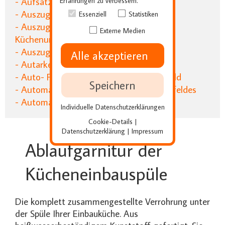
- Aufsatzschrank für die Einbauküche
Erfahrungen zu verbessern.
- Auszug für die Küchenschränke
Essenziell
Statistiken
- Auszugstisch zum ausziehen für den
Externe Medien
Küchenunterschrank
- Auszugswagen für den Backofen
Alle akzeptieren
- Autarke Kochfelder für die Küche
- Auto- Focus für das intelligente Kochfeld
Speichern
- Automatik Kochplatte des Küchenkochfeldes
- Automatik Tür für Küchenkühlgeräte
Individuelle Datenschutzerklärungen
Cookie-Details
|
Datenschutzerklärung
Impressum
|
Ablaufgarnitur der
Kücheneinbauspüle
Die komplett zusammengestellte Verrohrung unter
der Spüle Ihrer Einbauküche. Aus