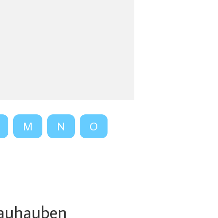
M
N
O
auhauben