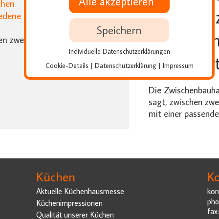
Alle akzeptieren
chen
werden 
iedene Topfgrößen des
Speichern
Küchenh
en zwei Küchenhängeschränke
Individuelle Datenschutzerklärungen
montier
Cookie-Details
Datenschutzerklärung
Impressum
|
|
Die Zwischenbauha
sagt, zwischen zw
mit einer passende
Küchen
Ko
Aktuelle Küchenhausmesse
kon
pho
Küchenimpressionen
fax
Qualität unserer Küchen