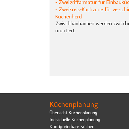
- Zweigriffarmatur für Einbaukü
- Zweikreis-Kochzone für versch
Küchenherd
Zwischbauhauben werden zwisch
montiert
Küchenplanung
Übersicht Küchenplanung
Individuelle Küchenplanung
Konfigurierbare Küchen