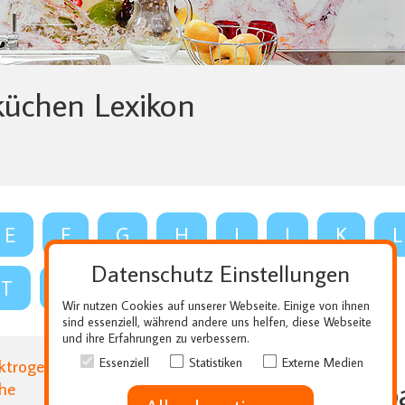
küchen Lexikon
E
F
G
H
I
J
K
L
Datenschutz Einstellungen
T
U
V
W
X
Y
Z
Wir nutzen Cookies auf unserer Webseite. Einige von ihnen
sind essenziell, während andere uns helfen, diese Webseite
und ihre Erfahrungen zu verbessern.
ektrogeräte in der Küche
Essenziell
Statistiken
Externe Medien
Zwischb
che