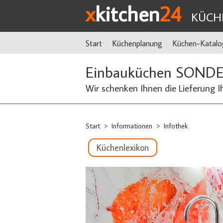
x
kitchen
24
KÜCH
Start
Küchenplanung
Küchen-Katalo
Einbauküchen SOND
Wir schenken Ihnen die Lieferung I
Start
Informationen
Infothek
>
>
Küchenlexikon