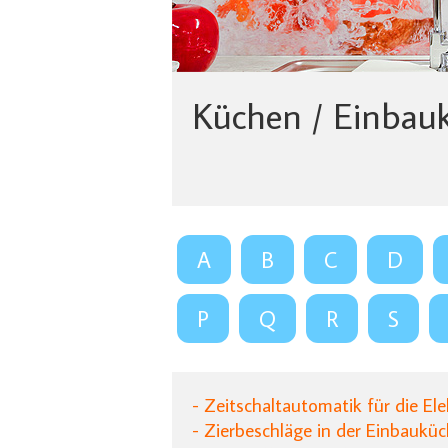
Küchen / Einbau
A
B
C
D
P
Q
R
S
- Zeitschaltautomatik für die El
- Zierbeschläge in der Einbaukü