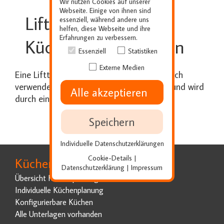
Wir nutzen Cookies auf unserer
Webseite. Einige von ihnen sind
Lifttüren in der
essenziell, während andere uns
helfen, diese Webseite und ihre
Erfahrungen zu verbessern.
Küchenoberschränken
Essenziell
Statistiken
Externe Medien
Eine Lifttür wird für den Oberschrankbereich
verwendet. Sie ist nach oben aufklappbar und wird
Alle akzeptieren
durch eine Feder gehalten.
Speichern
Individuelle Datenschutzerklärungen
Cookie-Details
|
Küchenplanung
Datenschutzerklärung
Impressum
|
Übersicht Küchenplanung
Individuelle Küchenplanung
Konfigurierbare Küchen
Alle Unterlagen vorhanden