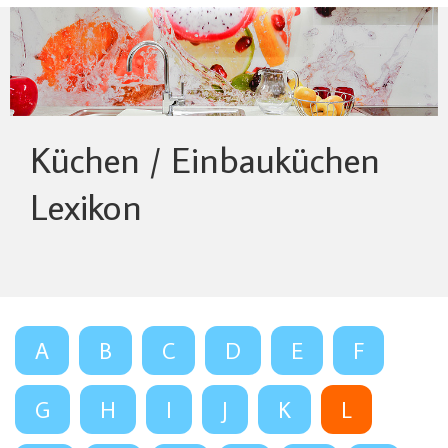
Küchen / Einbauküchen
Lexikon
A
B
C
D
E
F
G
H
I
J
K
L