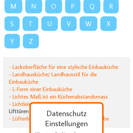
M
N
O
P
Q
R
S
T
U
V
W
X
Y
Z
- Lackoberfläche für eine stylische Einbauküche
- Landhausküche/ Landhausstil für die
Einbauküche
- L-Form einer Einbauküche
- Lichtes Maß ist ein Küchenabstandsmass
- Lichtleiste für indirektes Küchenlicht
Lifttüren in der Küchenoberschränken
Datenschutz
- Lüfterbaustein für die Küchendunsthaube
Einstellungen