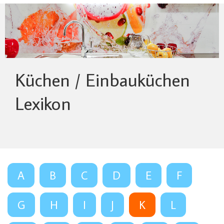
Küchen / Einbauküchen
Lexikon
A
B
C
D
E
F
G
H
I
J
K
L