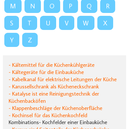
M
N
O
P
Q
R
S
T
U
V
W
X
Y
Z
- Kältemittel für die Küchenkühlgeräte
- Kältegeräte für die Einbauküche
- Kabelkanal für elektrische Leitungen der Küche
- Karussellschrank als Kücheneckschrank
- Katalyse ist eine Reinigungstechnik der
Küchenbacköfen
- Klappenbeschläge der Küchenoberfläche
- Kochinsel für das Küchenkochfeld
Kombinations- Kochfelder einer Einbauküche