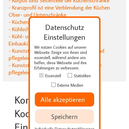
- Korpus sind Seitenteile der Küchenschränke
- Kranzprofil ist eine Verblendung der Küchen
Ober- und Unterschränke
- Küchenformen der Einbauküche
Datenschutz
- Kühlschränke der Einbauküche
Einstellungen
- Kühl- und Gefrierkombinationen der
Einbauküche
Wir nutzen Cookies auf unserer
- Kunststoffarbeitsplatten sind robust und
Webseite. Einige von ihnen sind
pflegeleicht für die Küche
essenziell, während andere uns
helfen, diese Webseite und ihre
- Kunststoffoberfläche sind für die Küche
Erfahrungen zu verbessern.
pflegeleicht
Essenziell
Statistiken
Externe Medien
Kombinations-
Alle akzeptieren
Kochfelder einer
Speichern
Einbauküche