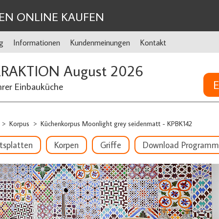
EN ONLINE KAUFEN
g
Informationen
Kundenmeinungen
Kontakt
ERAKTION August 2026
E
hrer Einbauküche
Korpus
Küchenkorpus Moonlight grey seidenmatt - KPBK142
>
>
tsplatten
Korpen
Griffe
Download Programm