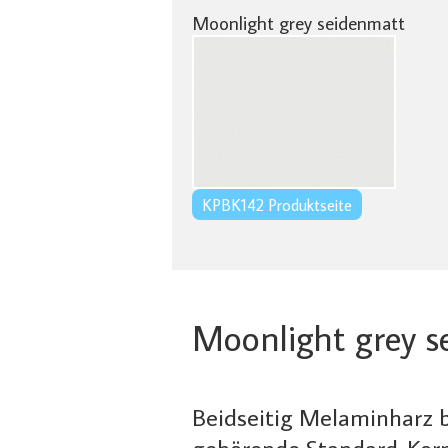
Moonlight grey seidenmatt
KPBK142 Produktseite
Moonlight grey s
Beidseitig Melaminharz 
gehörende Standard-Korp