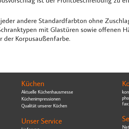
jeder andere Standardfarbton ohne Zuschlag
 Schranktypen mit Glastüren sowie offenen 
r der Korpusaußenfarbe.
Küchen
Ko
Aktuelle Küchenhausmesse
kon
pho
Küchenimpressionen
fax
Qualität unserer Küchen
Se
Unser Service
Net