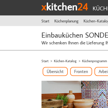
x
kitchen
24
KÜCH
Start
Küchenplanung
Küchen-Katalo
Einbauküchen SOND
Wir schenken Ihnen die Lieferung I
Start
Küchen-Katalog
Küchenprogramm
>
>
Übersicht
Fronten
Arbei