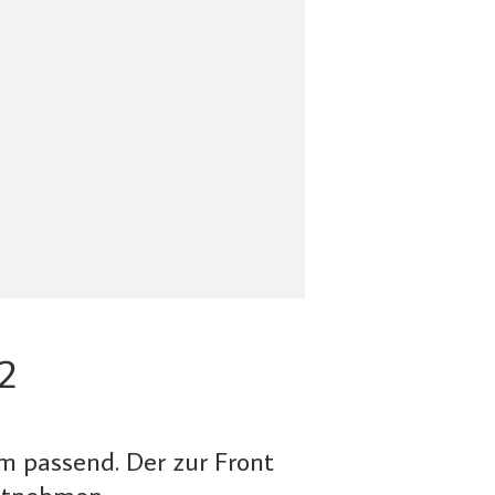
2
m passend. Der zur Front
ntnehmen.