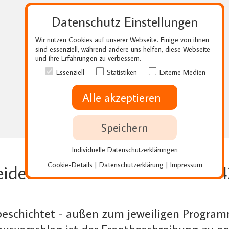
Datenschutz Einstellungen
Wir nutzen Cookies auf unserer Webseite. Einige von ihnen
sind essenziell, während andere uns helfen, diese Webseite
und ihre Erfahrungen zu verbessern.
Essenziell
Statistiken
Externe Medien
Alle akzeptieren
Speichern
Individuelle Datenschutzerklärungen
Cookie-Details
Datenschutzerklärung
Impressum
|
|
eidenmatt - Artikel Nr. KPBK14
beschichtet - außen zum jeweiligen Program
usvorschlag ist der Frontbeschreibung zu e