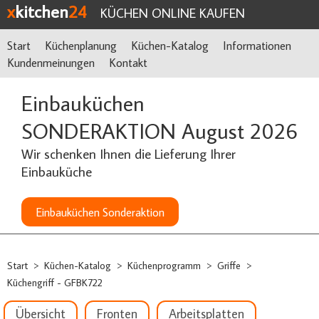
x
kitchen
24
KÜCHEN ONLINE KAUFEN
Start
Küchenplanung
Küchen-Katalog
Informationen
Kundenmeinungen
Kontakt
Einbauküchen
SONDERAKTION August 2026
Wir schenken Ihnen die Lieferung Ihrer
Einbauküche
Einbauküchen Sonderaktion
Start
Küchen-Katalog
Küchenprogramm
Griffe
>
>
>
>
Küchengriff - GFBK722
Übersicht
Fronten
Arbeitsplatten