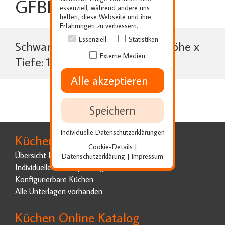
GFBK722
essenziell, während andere uns
helfen, diese Webseite und ihre
Erfahrungen zu verbessern.
Essenziell
Statistiken
Schwarz/Chrom, Griffbreite x Höhe x
Externe Medien
Tiefe: 178 x 18 x 29 mm
Alle akzeptieren
Speichern
Individuelle Datenschutzerklärungen
Küchenplanung
Cookie-Details
|
Übersicht Küchenplanung
Datenschutzerklärung
Impressum
|
Individuelle Küchenplanung
Konfigurierbare Küchen
Alle Unterlagen vorhanden
Küchen Online Katalog