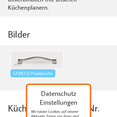
Küchenplanern.
Bilder
GFBK722 Produktseite
Datenschutz
Einstellungen
Küchengriff - Artikel Nr.
Wir nutzen Cookies auf unserer
Webseite. Einige von ihnen sind