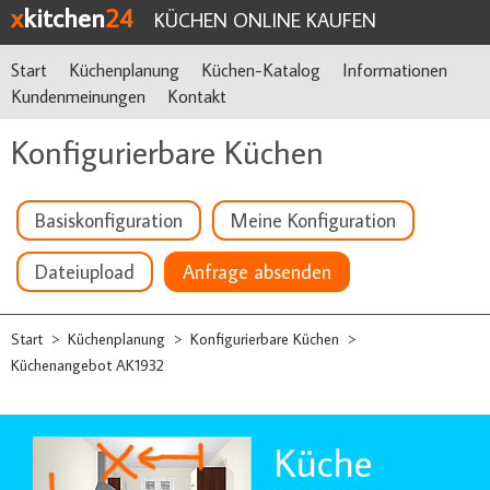
x
kitchen
24
KÜCHEN ONLINE KAUFEN
Start
Küchenplanung
Küchen-Katalog
Informationen
Kundenmeinungen
Kontakt
Konfigurierbare Küchen
Basiskonfiguration
Meine Konfiguration
Dateiupload
Anfrage absenden
Start
Küchenplanung
Konfigurierbare Küchen
>
>
>
Küchenangebot AK1932
Küche