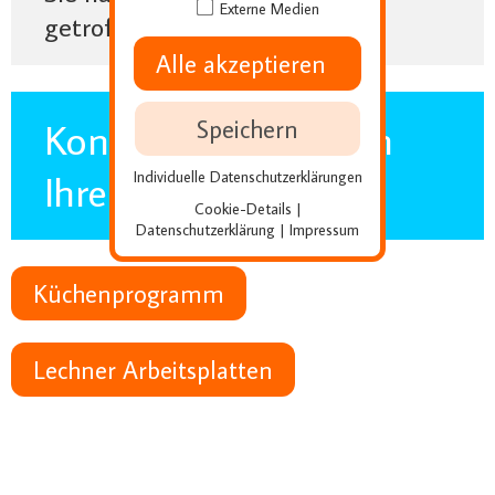
Externe Medien
getroffen
Alle akzeptieren
Speichern
Konfigurieren Sie sich
Ihre Küche
Individuelle Datenschutzerklärungen
Cookie-Details
|
Datenschutzerklärung
Impressum
|
Küchenprogramm
Lechner Arbeitsplatten