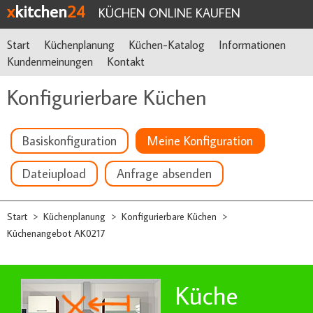
x
kitchen
24
KÜCHEN ONLINE KAUFEN
Start
Küchenplanung
Küchen-Katalog
Informationen
Kundenmeinungen
Kontakt
Konfigurierbare Küchen
Basiskonfiguration
Meine Konfiguration
Dateiupload
Anfrage absenden
Start
Küchenplanung
Konfigurierbare Küchen
>
>
>
Küchenangebot AK0217
Küche