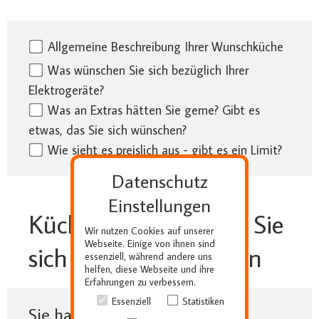
Allgemeine Beschreibung Ihrer Wunschküche
Was wünschen Sie sich bezüglich Ihrer
Elektrogeräte?
Was an Extras hätten Sie gerne? Gibt es
etwas, das Sie sich wünschen?
Wie sieht es preislich aus - gibt es ein Limit?
Datenschutz
Einstellungen
Küchenelemente, die Sie
Wir nutzen Cookies auf unserer
Webseite. Einige von ihnen sind
sich ausgesucht haben
essenziell, während andere uns
helfen, diese Webseite und ihre
Erfahrungen zu verbessern.
Essenziell
Statistiken
Sie haben noch keine Auswahl