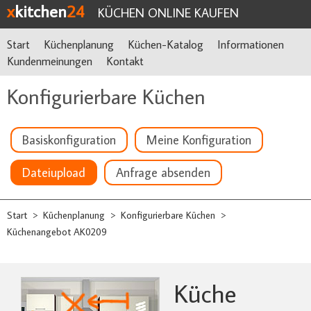
x
kitchen
24
KÜCHEN ONLINE KAUFEN
Start
Küchenplanung
Küchen-Katalog
Informationen
Kundenmeinungen
Kontakt
Konfigurierbare Küchen
Basiskonfiguration
Meine Konfiguration
Dateiupload
Anfrage absenden
Start
Küchenplanung
Konfigurierbare Küchen
>
>
>
Küchenangebot AK0209
Küche