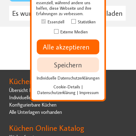
essenziell, während andere uns
helfen, diese Webseite und ihre
Es wurden bisher keine Datei geladen
Erfahrungen zu verbessern.
Essenziell
Statistiken
Externe Medien
Alle akzeptieren
Speichern
Individuelle Datenschutzerklärungen
Küchenplanung
Cookie-Details
|
Übersicht Küchenplanung
Datenschutzerklärung
Impressum
|
Individuelle Küchenplanung
Konfigurierbare Küchen
Alle Unterlagen vorhanden
Küchen Online Katalog