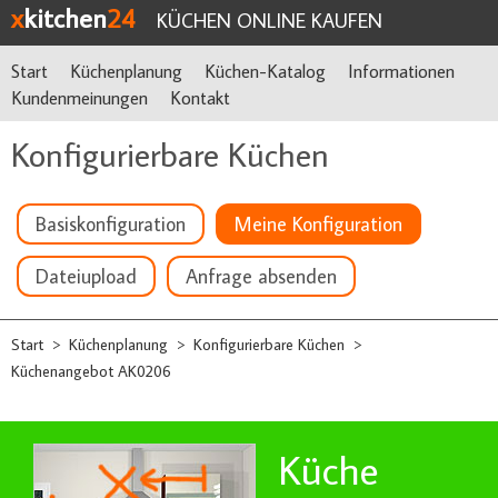
x
kitchen
24
KÜCHEN ONLINE KAUFEN
Start
Küchenplanung
Küchen-Katalog
Informationen
Kundenmeinungen
Kontakt
Konfigurierbare Küchen
Basiskonfiguration
Meine Konfiguration
Dateiupload
Anfrage absenden
Start
Küchenplanung
Konfigurierbare Küchen
>
>
>
Küchenangebot AK0206
Küche