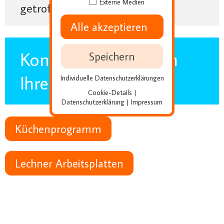
Externe Medien
getroffen
Alle akzeptieren
Konfigurieren Sie sich
Speichern
Ihre Küche
Individuelle Datenschutzerklärungen
Cookie-Details
|
Datenschutzerklärung
Impressum
|
Küchenprogramm
Lechner Arbeitsplatten