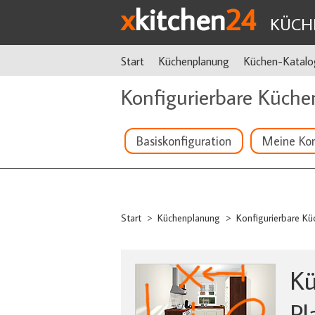
x
kitchen
24
KÜCH
Start
Küchenplanung
Küchen-Katalo
Konfigurierbare Küche
Basiskonfiguration
Meine Kon
Start
Küchenplanung
Konfigurierbare Kü
>
>
Kü
Pl