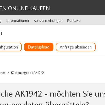
EN ONLINE KAUFEN
g
Informationen
Kundenmeinungen
Kontakt
n
figuration
Dateiupload
Anfrage absenden
chen
Küchenangebot AK1942
>
che AK1942 - möchten Sie uns
anungsdaten übermitteln?