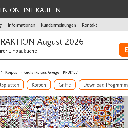
EN ONLINE KAUFEN
g
Informationen
Kundenmeinungen
Kontakt
ERAKTION August 2026
E
hrer Einbauküche
Korpus
Küchenkorpus Greige - KPBK127
>
>
tsplatten
Korpen
Griffe
Download Programm