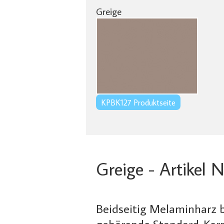
Greige
KPBK127 Produktseite
Greige - Artikel 
Beidseitig Melaminharz 
gehörende Standard-Korp