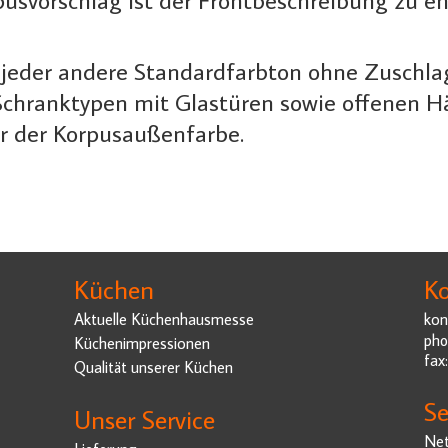
jeder andere Standardfarbton ohne Zuschlag
 Schranktypen mit Glastüren sowie offenen 
r der Korpusaußenfarbe.
Küchen
Ko
Aktuelle Küchenhausmesse
kon
pho
Küchenimpressionen
fax
Qualität unserer Küchen
Se
Unser Service
Net