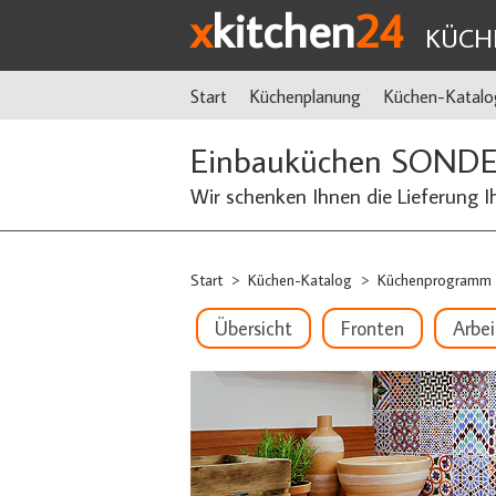
x
kitchen
24
KÜCH
Start
Küchenplanung
Küchen-Katalo
Einbauküchen SOND
Wir schenken Ihnen die Lieferung I
Start
Küchen-Katalog
Küchenprogramm
>
>
Übersicht
Fronten
Arbei