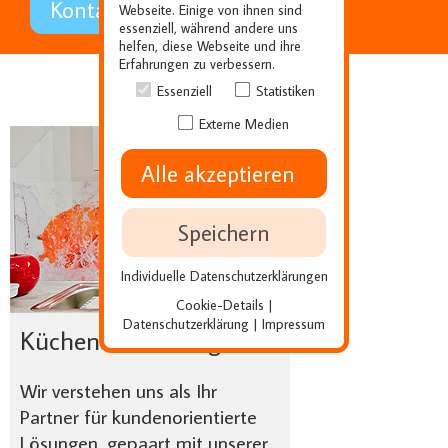
Kontaktieren Sie uns einfach
Webseite. Einige von ihnen sind
essenziell, während andere uns
helfen, diese Webseite und ihre
Erfahrungen zu verbessern.
Essenziell
Statistiken
Externe Medien
Alle akzeptieren
Speichern
Individuelle Datenschutzerklärungen
Cookie-Details
|
Datenschutzerklärung
Impressum
|
Küchenausstellung
Wir verstehen uns als Ihr
Partner für kundenorientierte
Lösungen, gepaart mit unserer